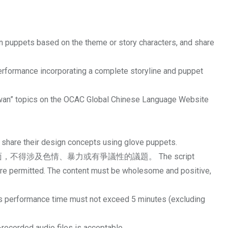
on the theme or story characters, and share
corporating a complete storyline and puppet
 on the OCAC Global Chinese Language Website
r design concepts using glove puppets.
涉及色情、暴力或有爭議性的議題。 The script
 are permitted. The content must be wholesome and positive,
ime must not exceed 5 minutes (excluding
ed audio files is acceptable.