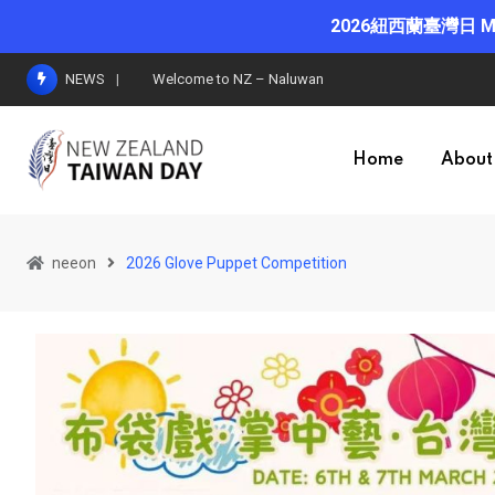
2026紐西蘭臺灣日 March
NEWS
Welcome to NZ – Miao Hsuan Dance Group
Home
About
neeon
2026 Glove Puppet Competition