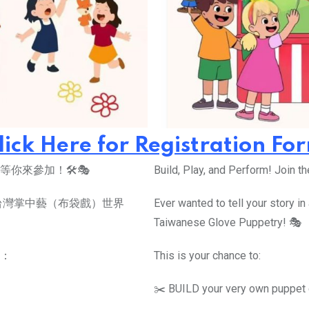
lick Here for Registration Fo
來參加！🛠️🎭
Build, Play, and Perform! Join 
台灣掌中藝（布袋戲）世界
Ever wanted to tell your story i
Taiwanese Glove Puppetry! 🎭
：
This is your chance to:
✂️ BUILD your very own puppet 