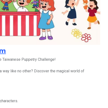
rm
the Taiwanese Puppetry Challenge!
n a way like no other? Discover the magical world of
characters.