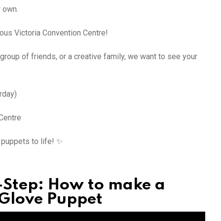
r own.
ous Victoria Convention Centre!
group of friends, or a creative family, we want to see your
rday)
 Centre
 puppets to life! ✨
-Step: How to make a
Glove Puppet