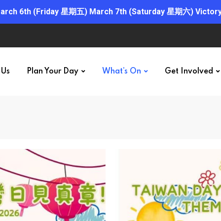
 6th (Friday 星期五) March 7th (Saturday 星期六) Victory 
 Us
Plan Your Day
What’s On
Get Involved