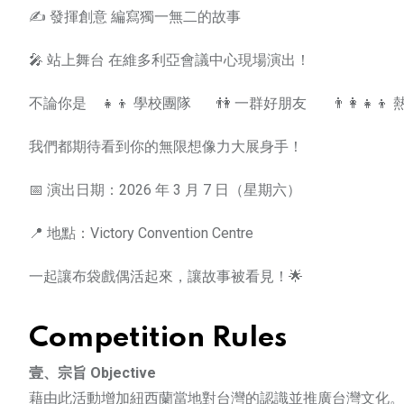
✍️ 發揮創意 編寫獨一無二的故事
🎤 站上舞台 在維多利亞會議中心現場演出！
不論你是 👧👦 學校團隊 👫 一群好朋友 👨‍👩‍👧‍
我們都期待看到你的無限想像力大展身手！
📅 演出日期：2026 年 3 月 7 日（星期六）
📍 地點：Victory Convention Centre
一起讓布袋戲偶活起來，讓故事被看見！🌟
Competition Rules
壹、宗旨 Objective
藉由此活動增加紐西蘭當地對台灣的認識並推廣台灣文化。