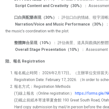
Script Content and Creativity（30%）
： Assessment o
口白與配樂表現（30%）
： 評估口白的情緒、咬字清
Narration/Voice and Music Performance（30%）
： 
the music’s coordination with the plot.
整體舞台呈現（10%）
： 評估佈景、道具與戲偶的整
Overall Stage Presentation（10%）
： Assessment of
陸、報名 Registration
報名截止時間： 2026年2月17日。（主辦單位安排當
Registration Date: February 17, 2026. （In order to sch
報名方式：Registration Methods
(1)線上報名（Online registration:）
https://forms.gl
(2)截止前紙本寄達華夏會館 193 Great South Road, Otahuh
Hard copy submission by mail/in person before the dead