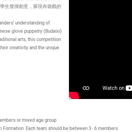
學生發揮創意，展現布袋戲的
landers’ understanding of
nese glove puppetry (Budaixi)
aditional arts, this competition
eir creativity and the unique
or mixed age group
eam should be between 3- 6 members.