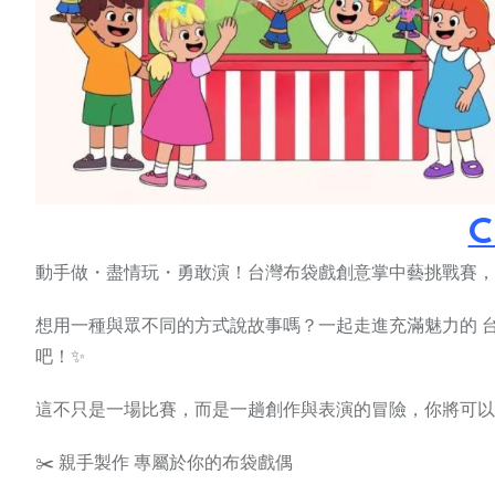
C
動手做・盡情玩・勇敢演！台灣布袋戲創意掌中藝挑戰賽，等你
想用一種與眾不同的方式說故事嗎？一起走進充滿魅力的 
吧！✨
這不只是一場比賽，而是一趟創作與表演的冒險，你將可以
✂️ 親手製作 專屬於你的布袋戲偶