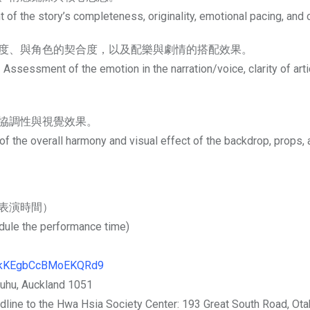
f the story’s completeness, originality, emotional pacing, and
晰度、與角色的契合度，以及配樂與劇情的搭配效果。
Assessment of the emotion in the narration/voice, clarity of artic
體協調性與視覺效果。
 the overall harmony and visual effect of the backdrop, props, 
天表演時間）
edule the performance time)
e/NkKEgbCcBMoEKQRd9
u, Auckland 1051
line to the Hwa Hsia Society Center: 193 Great South Road, Ota