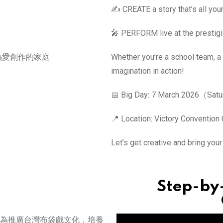
✍️ CREATE a story that’s all you
🎤 PERFORM live at the prestigi
 熱愛創作的家庭
Whether you’re a school team, a 
imagination in action!
📅 Big Day: 7 March 2026（Satu
📍 Location: Victory Convention
Let’s get creative and bring your
Step-by
為推廣台灣布袋戲文化，培養